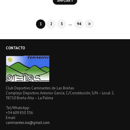
AMPLIAR »
...
1
2
3
94
CONTACTO
Club Deportivo Caminantes de Las Breñas
Complejo Deportivo Antonio García, C/Constitución, S/N – Local 2,
38710 Breña Alta – La Palma
Tel/WhatsApp:
+34 609 850 336
Email: