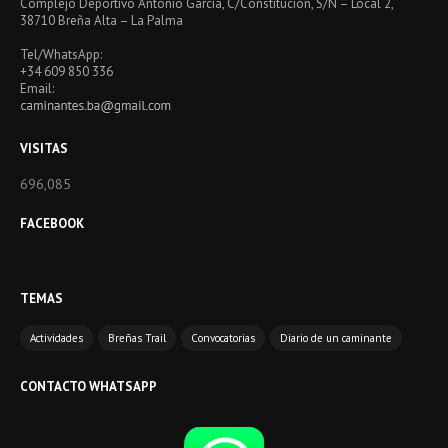
Complejo Deportivo Antonio García, C/Constitución, S/N – Local 2,
38710 Breña Alta – La Palma
Tel/WhatsApp:
+34 609 850 336
Email:
VISITAS
696,085
FACEBOOK
TEMAS
Actividades
Breñas Trail
Convocatorias
Diario de un caminante
CONTACTO WHATSAPP