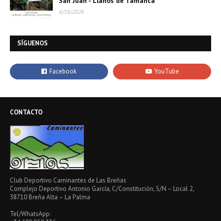
San Juan - Llanos de Tamanca
6/16/2026
SÍGUENOS
CONTACTO
Club Deportivo Caminantes de Las Breñas
Complejo Deportivo Antonio García, C/Constitución, S/N – Local 2,
38710 Breña Alta – La Palma
Tel/WhatsApp: