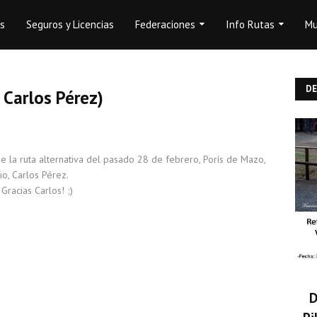
os
Seguros y Licencias
Federaciones
Info Rutas
Mu
D
 Carlos Pérez)
e la ruta alternativa del pasado 28 de febrero, Porís de Mazo,
o, Carlos Pérez.
¡Gracias Carlos! ;)
D