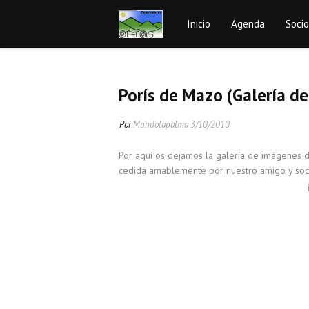
Inicio
Agenda
Soci
Porís de Mazo (Galería de
Por
Mundolapalma
3/10/2010
Por aquí os dejamos la galería de imágenes d
cedida amablemente por nuestro amigo y soci