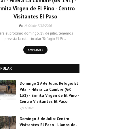
lar - Hilera La Cumbre (GR 131) -
rmita Virgen de El Pino - Centro
Visitantes El Paso
Por
N. Ojeda
7/13/2026
ara el próximo domingo, 19 de julio, tenemos
prevista la ruta circular "Refugio El Pi…
AMPLIAR »
OPULAR
Domingo 19 de Julio: Refugio El
Pilar - Hilera La Cumbre (GR
131) - Ermita Virgen de El Pino -
Centro Visitantes El Paso
7/13/2026
Domingo 5 de Julio: Centro
Visitantes El Paso - Llanos del