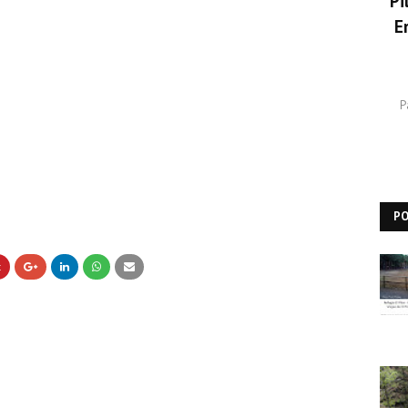
Pi
E
P
P