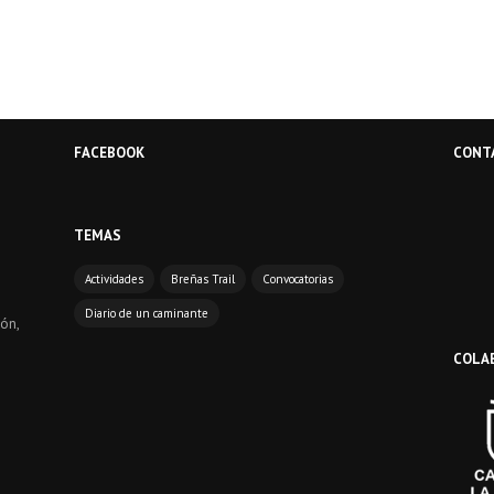
FACEBOOK
CONT
TEMAS
Actividades
Breñas Trail
Convocatorias
Diario de un caminante
ón,
COLA