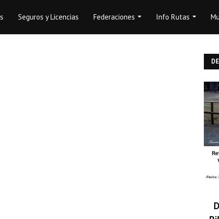
os
Seguros y Licencias
Federaciones
Info Rutas
Mu
D
D