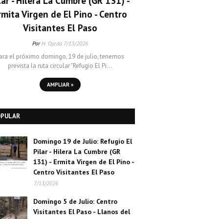
lar - Hilera La Cumbre (GR 131) -
rmita Virgen de El Pino - Centro
Visitantes El Paso
Por
N. Ojeda
7/13/2026
ara el próximo domingo, 19 de julio, tenemos
prevista la ruta circular "Refugio El Pi…
AMPLIAR »
OPULAR
Domingo 19 de Julio: Refugio El
Pilar - Hilera La Cumbre (GR
131) - Ermita Virgen de El Pino -
Centro Visitantes El Paso
7/13/2026
Domingo 5 de Julio: Centro
Visitantes El Paso - Llanos del