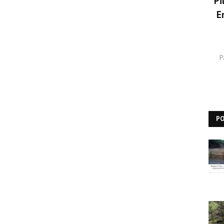
Pi
E
P
P