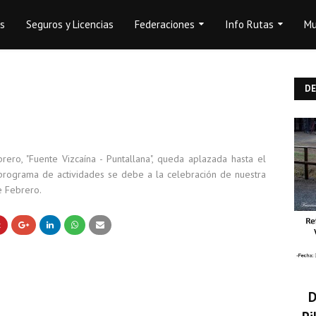
os
Seguros y Licencias
Federaciones
Info Rutas
Mu
D
ero, "Fuente Vizcaína - Puntallana", queda aplazada hasta el
rograma de actividades se debe a la celebración de nuestra
e Febrero.
D