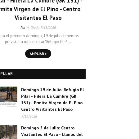
lar - Hilera La Cumbre (GR 131) -
rmita Virgen de El Pino - Centro
Visitantes El Paso
Por
N. Ojeda
7/13/2026
ara el próximo domingo, 19 de julio, tenemos
prevista la ruta circular "Refugio El Pi…
AMPLIAR »
OPULAR
Domingo 19 de Julio: Refugio El
Pilar - Hilera La Cumbre (GR
131) - Ermita Virgen de El Pino -
Centro Visitantes El Paso
7/13/2026
Domingo 5 de Julio: Centro
Visitantes El Paso - Llanos del