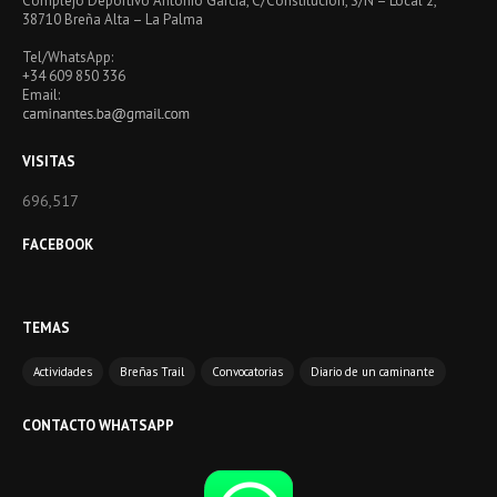
Complejo Deportivo Antonio García, C/Constitución, S/N – Local 2,
38710 Breña Alta – La Palma
Tel/WhatsApp:
+34 609 850 336
Email:
VISITAS
696,517
FACEBOOK
TEMAS
Actividades
Breñas Trail
Convocatorias
Diario de un caminante
CONTACTO WHATSAPP