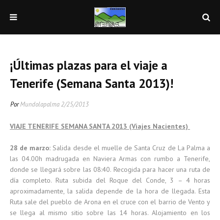
¡Últimas plazas para el viaje a
Tenerife (Semana Santa 2013)!
Por
Mundolapalma
2/25/2013
VIAJE TENERIFE SEMANA SANTA 2013 (Viajes Nacientes)
28 de marzo:
Salida desde el muelle de Santa Cruz de La Palma a
las 04.00h madrugada en Naviera Armas con rumbo a Tenerife,
donde se llegará sobre las 08:40. Recogida para hacer una ruta de
día completo. Ruta subida del Roque del Conde, 3 – 4 horas
aproximadamente, la salida depende de la hora de llegada. Esta
Ruta sale del pueblo de Arona en el cruce con el barrio de Vento y
se llega al mismo sitio sobre las 14 horas. Alojamiento en los