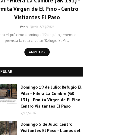
lar - Hilera La Cumbre (GR 131) -
rmita Virgen de El Pino - Centro
Visitantes El Paso
Por
N. Ojeda
7/13/2026
ara el próximo domingo, 19 de julio, tenemos
prevista la ruta circular "Refugio El Pi…
AMPLIAR »
OPULAR
Domingo 19 de Julio: Refugio El
Pilar - Hilera La Cumbre (GR
131) - Ermita Virgen de El Pino -
Centro Visitantes El Paso
7/13/2026
Domingo 5 de Julio: Centro
Visitantes El Paso - Llanos del