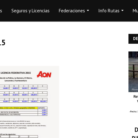
os
Seguros y Licencias
Federaciones
Info Rutas
Mu
D
15
D