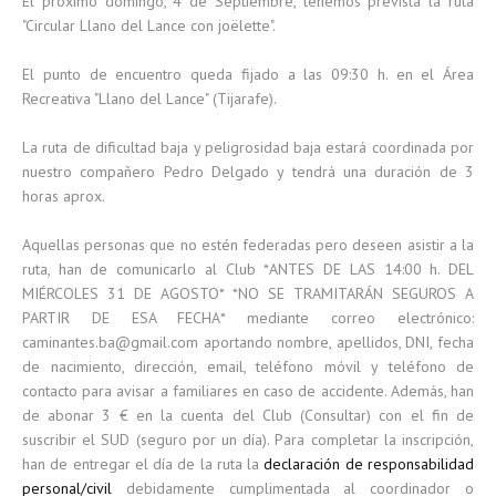
El próximo domingo, 4 de Septiembre, tenemos prevista la ruta
"Circular Llano del Lance con joëlette".
El punto de encuentro queda fijado a las 09:30 h. en el Área
Recreativa "Llano del Lance" (Tijarafe).
La ruta de dificultad baja y peligrosidad baja estará coordinada por
nuestro compañero Pedro Delgado y tendrá una duración de 3
horas aprox.
Aquellas personas que no estén federadas pero deseen asistir a la
ruta, han de comunicarlo al Club *ANTES DE LAS 14:00 h. DEL
MIÉRCOLES 31 DE AGOSTO* *NO SE TRAMITARÁN SEGUROS A
PARTIR DE ESA FECHA* mediante correo electrónico:
caminantes.ba@gmail.com aportando nombre, apellidos, DNI, fecha
de nacimiento, dirección, email, teléfono móvil y teléfono de
contacto para avisar a familiares en caso de accidente. Además, han
de abonar 3 € en la cuenta del Club (Consultar) con el fin de
suscribir el SUD (seguro por un día). Para completar la inscripción,
han de entregar el día de la ruta la
declaración de responsabilidad
personal/civil
debidamente cumplimentada al coordinador o