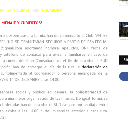
GUETES Y ALIMENTOS! *COLABORA*
R MENAJE Y CUBIERTOS!
o deseen asistir a la ruta, han de comunicarlo al Club *ANTES
MBRE* *NO SE TRAMITARÁN SEGUROS A PARTIR DE ESA FECHA*
ba@gmail.com aportando nombre, apellidos, DNI, fecha de
l y teléfono de contacto para avisar a familiares en caso de
SÍ
la cuenta del Club (Consultar) con el fin de suscribir el SUD
ripción, han de entregar el día de la ruta la
declaración de
cumplimentada al coordinador o persona encargada de la
 JUEVES 14 DE DICIEMBRE a las 14:00 h.
ñores socios y público en general la obligatoriedad de
 para una mejor organización de las mismas. De igual forma, se
 federadas han de suscribir el SUD (seguro por un día) dentro
o expira a las 14:00 h. del miércoles anterior a cada ruta.
ta).