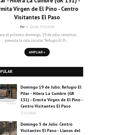
lar - Hilera La Cumbre (GR 131) -
rmita Virgen de El Pino - Centro
Visitantes El Paso
Por
N. Ojeda
7/13/2026
ara el próximo domingo, 19 de julio, tenemos
prevista la ruta circular "Refugio El Pi…
AMPLIAR »
OPULAR
Domingo 19 de Julio: Refugio El
Pilar - Hilera La Cumbre (GR
131) - Ermita Virgen de El Pino -
Centro Visitantes El Paso
7/13/2026
Domingo 5 de Julio: Centro
Visitantes El Paso - Llanos del