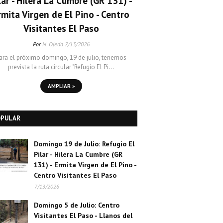
lar - Hilera La Cumbre (GR 131) -
rmita Virgen de El Pino - Centro
Visitantes El Paso
Por
N. Ojeda
7/13/2026
ara el próximo domingo, 19 de julio, tenemos
prevista la ruta circular "Refugio El Pi…
AMPLIAR »
OPULAR
Domingo 19 de Julio: Refugio El
Pilar - Hilera La Cumbre (GR
131) - Ermita Virgen de El Pino -
Centro Visitantes El Paso
7/13/2026
Domingo 5 de Julio: Centro
Visitantes El Paso - Llanos del