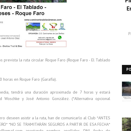
Pi
E
P
prevista la ruta circular Roque Faro (Roque Faro - El Tablado
P
0 horas en Roque Faro (Garafía).
 media, tendrá una duración aproximada de 7 horas y estará
 Woschke y José Antonio González. (*Alternativa opcional
o deseen asistir a la ruta, han de comunicarlo al Club *ANTES
RERO* *NO SE TRAMITARÁN SEGUROS A PARTIR DE ESA FECHA*
ba@gmail.com aportando nombre, apellidos, DNI, fecha de