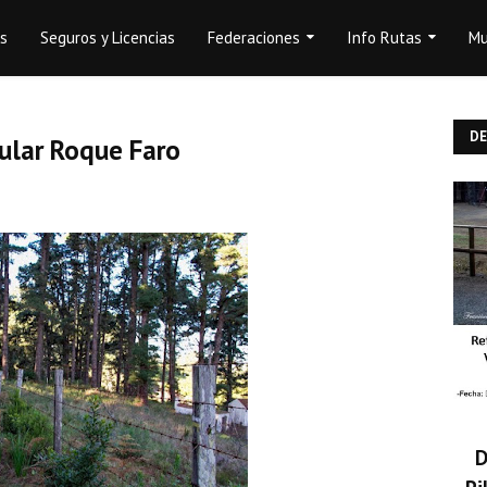
os
Seguros y Licencias
Federaciones
Info Rutas
Mu
D
ular Roque Faro
D