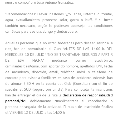
nuestro compañero José Antonio González.
*Recomendaciones: Llevar bastones y/o lanza, linterna o frontal,
agua, avituallamiento, protector solar, gorra o buff. Y si fuese
también necesario, según lo pudiesen aconsejar las condiciones
climáticas para ese día, abrigo y chubasquero.
Aquellas personas que no estén federadas pero deseen asistir a la
ruta, han de comunicarlo al Club *ANTES DE LAS 14:00 h. DEL
MIÉRCOLES 10 DE JULIO* *NO SE TRAMITARÁN SEGUROS A PARTIR
DE ESA FECHA* mediante correo electrónico:
caminantes.ba@gmail.com aportando nombre, apellidos, DNI, fecha
de nacimiento, dirección, email, teléfono móvil y teléfono de
contacto para avisar a familiares en caso de accidente. Además, han
de abonar 3,50 € en la cuenta del Club (Consultar) con el fin de
suscribir el SUD (seguro por un día). Para completar la inscripción,
han de entregar el día de la ruta la
declaración de responsabilidad
personal/civil
debidamente cumplimentada al coordinador o
persona encargada de la actividad. El plazo de inscripción finaliza
el VIERNES 12 DE JULIO a las 14:00 h.