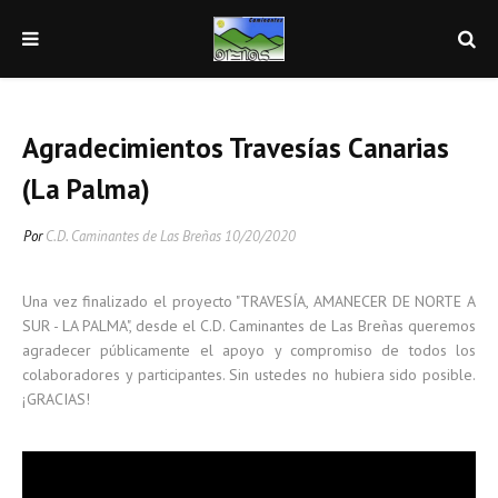
Agradecimientos Travesías Canarias
(La Palma)
Por
C.D. Caminantes de Las Breñas
10/20/2020
Una vez finalizado el proyecto "TRAVESÍA, AMANECER DE NORTE A
SUR - LA PALMA", desde el C.D. Caminantes de Las Breñas queremos
agradecer públicamente el apoyo y compromiso de todos los
colaboradores y participantes. Sin ustedes no hubiera sido posible.
¡GRACIAS!