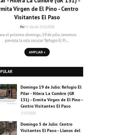
lar - Hilera La Cumbre (GR 131) -
rmita Virgen de El Pino - Centro
Visitantes El Paso
Por
N. Ojeda
7/13/2026
ara el próximo domingo, 19 de julio, tenemos
prevista la ruta circular "Refugio El Pi…
AMPLIAR »
OPULAR
Domingo 19 de Julio: Refugio El
Pilar - Hilera La Cumbre (GR
131) - Ermita Virgen de El Pino -
Centro Visitantes El Paso
7/13/2026
Domingo 5 de Julio: Centro
Visitantes El Paso - Llanos del