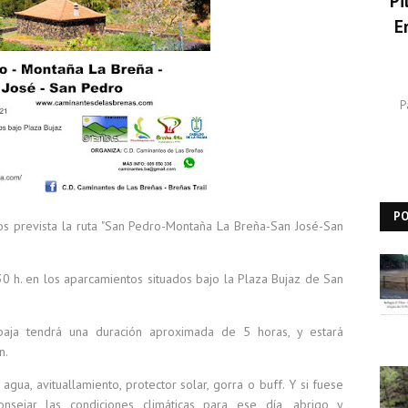
Pi
E
P
P
 prevista la ruta "San Pedro-Montaña La Breña-San José-San
30 h. en los aparcamientos situados bajo la Plaza Bujaz de San
 baja tendrá una duración aproximada de 5 horas, y estará
n.
gua, avituallamiento, protector solar, gorra o buff. Y si fuese
nsejar las condiciones climáticas para ese día, abrigo y