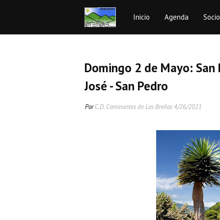
Inicio
Agenda
Soci
Domingo 2 de Mayo: San P
José - San Pedro
Por
C.D. Caminantes de Las Breñas
4/26/2021