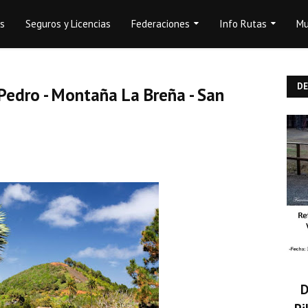
os
Seguros y Licencias
Federaciones
Info Rutas
Mu
D
edro - Montaña La Breña - San
D