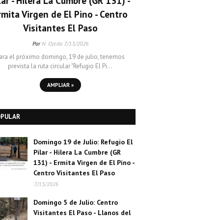
lar - Hilera La Cumbre (GR 131) -
rmita Virgen de El Pino - Centro
Visitantes El Paso
Por
N. Ojeda
7/13/2026
ara el próximo domingo, 19 de julio, tenemos
prevista la ruta circular "Refugio El Pi…
AMPLIAR »
OPULAR
Domingo 19 de Julio: Refugio El
Pilar - Hilera La Cumbre (GR
131) - Ermita Virgen de El Pino -
Centro Visitantes El Paso
7/13/2026
Domingo 5 de Julio: Centro
Visitantes El Paso - Llanos del