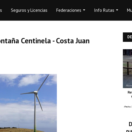
os
Seguros y Licencias
Federaciones
Info Rutas
Mu
D
taña Centinela - Costa Juan
D