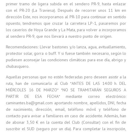
primer tramo de ligera subida en el sendero PR-9, hasta enlazar
con el PR-20 (La Traviesa). Después de recorrer unos 11 km en
dirección Este, nos incorporamos al PR-10 para continuar en sentido
opuesto, tendremos que cruzar la carretera LP-1, pasaremos por
los caseríos de Hoya Grande y La Mata, para volver a incorporamos
al sendero PR-9, que nos llevará a nuestro punto de origen.
Recomendaciones: Llevar bastones y/o lanza, agua, avituallamiento,
protector solar, gorra o buff. Y si fuese también necesario, según lo
pudiesen aconsejar las condiciones climáticas para ese día, abrigo y
chubasquero.
Aquellas personas que no estén federadas pero deseen asistir a la
ruta, han de comunicarlo al Club *ANTES DE LAS 14:00 h. DEL
MIÉRCOLES 16 DE MARZO* *NO SE TRAMITARÁN SEGUROS A
PARTIR DE ESA FECHA* mediante correo electrónico:
caminantes.ba@gmail.com aportando nombre, apellidos, DNI, fecha
de nacimiento, dirección, email, teléfono móvil y teléfono de
contacto para avisar a familiares en caso de accidente. Además, han
de abonar 3,50 € en la cuenta del Club (Consultar) con el fin de
suscribir el SUD (seguro por un día). Para completar la inscripción,