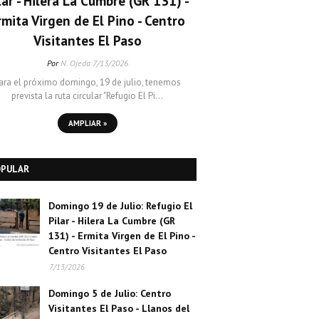
lar - Hilera La Cumbre (GR 131) -
rmita Virgen de El Pino - Centro
Visitantes El Paso
Por
N. Ojeda
7/13/2026
ara el próximo domingo, 19 de julio, tenemos
prevista la ruta circular "Refugio El Pi…
AMPLIAR »
OPULAR
Domingo 19 de Julio: Refugio El
Pilar - Hilera La Cumbre (GR
131) - Ermita Virgen de El Pino -
Centro Visitantes El Paso
7/13/2026
Domingo 5 de Julio: Centro
Visitantes El Paso - Llanos del