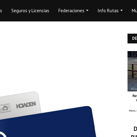
os
Seguros y Licencias
Federaciones
Info Rutas
Mu
D
D