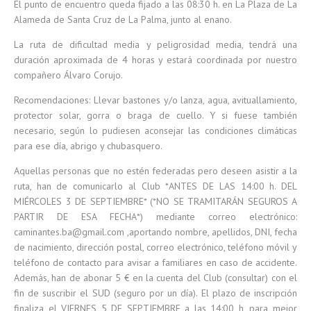
El punto de encuentro queda fijado a las 08:30 h. en La Plaza de La
Alameda de Santa Cruz de La Palma, junto al enano.
La ruta de dificultad media y peligrosidad media, tendrá una
duración aproximada de 4 horas y estará coordinada por nuestro
compañero Álvaro Corujo.
Recomendaciones: Llevar bastones y/o lanza, agua, avituallamiento,
protector solar, gorra o braga de cuello. Y si fuese también
necesario, según lo pudiesen aconsejar las condiciones climáticas
para ese día, abrigo y chubasquero.
Aquellas personas que no estén federadas pero deseen asistir a la
ruta, han de comunicarlo al Club *ANTES DE LAS 14:00 h. DEL
MIÉRCOLES 3 DE SEPTIEMBRE* (*NO SE TRAMITARÁN SEGUROS A
PARTIR DE ESA FECHA*) mediante correo electrónico:
caminantes.ba@gmail.com ,aportando nombre, apellidos, DNI, fecha
de nacimiento, dirección postal, correo electrónico, teléfono móvil y
teléfono de contacto para avisar a familiares en caso de accidente.
Además, han de abonar 5 € en la cuenta del Club (consultar) con el
fin de suscribir el SUD (seguro por un día). El plazo de inscripción
finaliza el VIERNES 5 DE SEPTIEMBRE a las 14:00 h, para mejor