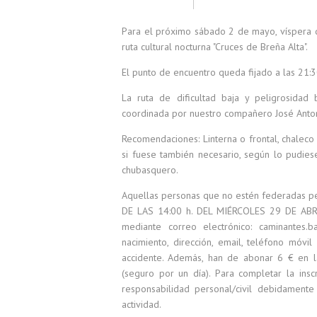
Para el próximo sábado 2 de mayo, víspera de
ruta cultural nocturna "Cruces de Breña Alta".
El punto de encuentro queda fijado a las 21:3
La ruta de dificultad baja y peligrosida
coordinada por nuestro compañero José Anto
Recomendaciones: Linterna o frontal, chaleco r
si fuese también necesario, según lo pudiese
chubasquero.
Aquellas personas que no estén federadas per
DE LAS 14:00 h. DEL MIÉRCOLES 29 DE AB
mediante correo electrónico: caminantes.
nacimiento, dirección, email, teléfono móvi
accidente. Además, han de abonar 6 € en la
(seguro por un día). Para completar la insc
responsabilidad personal/civil debidamen
actividad.