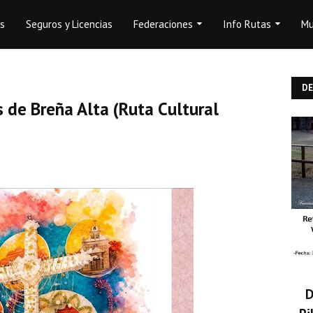
os
Seguros y Licencias
Federaciones
Info Rutas
Mu
D
 de Breña Alta (Ruta Cultural
D