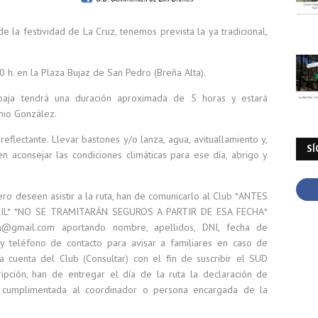
 la festividad de La Cruz, tenemos prevista la ya tradicional,
0 h. en la Plaza Bujaz de San Pedro (Breña Alta).
d baja tendrá una duración aproximada de 5 horas y estará
nio González.
eflectante. Llevar bastones y/o lanza, agua, avituallamiento y,
SÍ
n aconsejar las condiciones climáticas para ese día, abrigo y
o deseen asistir a la ruta, han de comunicarlo al Club *ANTES
RIL* *NO SE TRAMITARÁN SEGUROS A PARTIR DE ESA FECHA*
ba@gmail.com aportando nombre, apellidos, DNI, fecha de
l y teléfono de contacto para avisar a familiares en caso de
 cuenta del Club (Consultar) con el fin de suscribir el SUD
ripción, han de entregar el día de la ruta la declaración de
te cumplimentada al coordinador o persona encargada de la