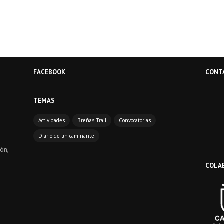
FACEBOOK
CONT
TEMAS
Actividades
Breñas Trail
Convocatorias
Diario de un caminante
ón,
COLA