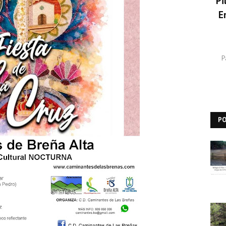
Pi
E
P
P