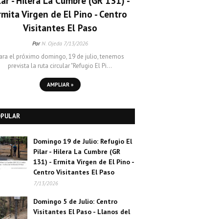
lar - Hilera La Cumbre (GR 131) -
rmita Virgen de El Pino - Centro
Visitantes El Paso
Por
N. Ojeda
7/13/2026
ara el próximo domingo, 19 de julio, tenemos
prevista la ruta circular "Refugio El Pi…
AMPLIAR »
OPULAR
Domingo 19 de Julio: Refugio El
Pilar - Hilera La Cumbre (GR
131) - Ermita Virgen de El Pino -
Centro Visitantes El Paso
7/13/2026
Domingo 5 de Julio: Centro
Visitantes El Paso - Llanos del